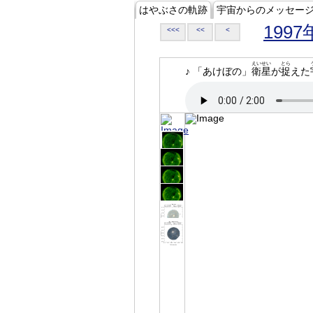
はやぶさの軌跡
宇宙からのメッセー
1997
<<<
<<
<
えいせい
とら
♪ 「あけぼの」
衛星
が
捉
えた