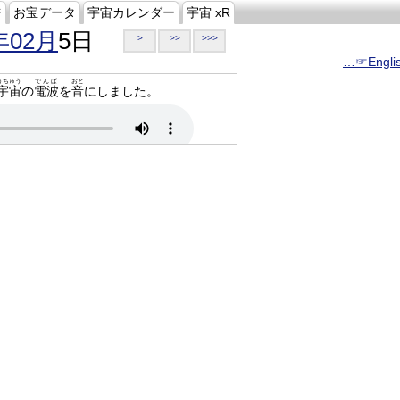
ジ
お宝データ
宇宙カレンダー
宇宙 xR
年02月
5日
>
>>
>>>
…☞Engli
うちゅう
でんぱ
おと
宇宙
の
電波
を
音
にしました。