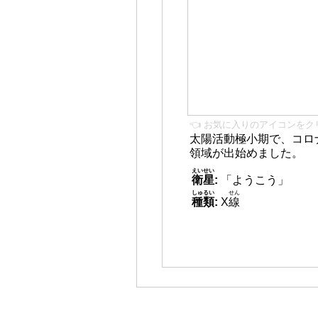
👈 お気に入りのアイコンをク
太陽活動極小期で、コロ
領域が出始めました。
えいせい
衛星
:
「ようこう」
しゅるい
せん
種類
:
X
線