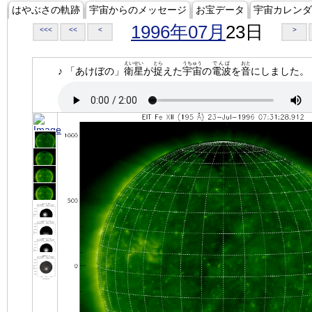
はやぶさの軌跡
宇宙からのメッセージ
お宝データ
宇宙カレンダ
1996年07月
23日
<<<
<<
<
>
えいせい
とら
うちゅう
でんぱ
おと
♪ 「あけぼの」
衛星
が
捉
えた
宇宙
の
電波
を
音
にしました。