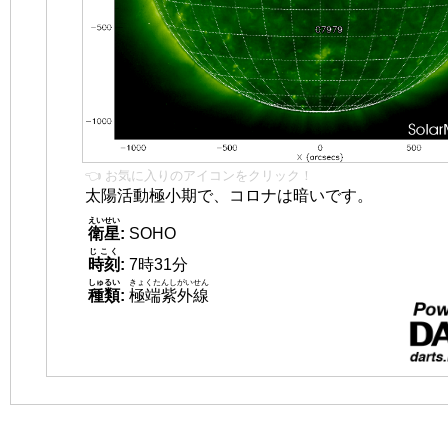
👈 お気に入りのアイコンをクリック！
太陽活動極小期で、コロナは暗いです。
えいせい
衛星
:
SOHO
じこく
時刻
:
7時31分
しゅるい
きょくたんしがいせん
種類
:
極端紫外線