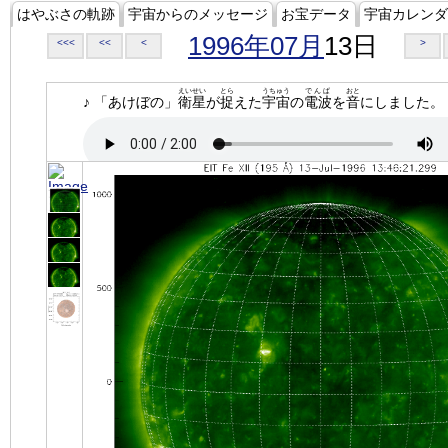
はやぶさの軌跡
宇宙からのメッセージ
お宝データ
宇宙カレンダ
1996年07月
13日
<<<
<<
<
>
えいせい
とら
うちゅう
でんぱ
おと
♪ 「あけぼの」
衛星
が
捉
えた
宇宙
の
電波
を
音
にしました。