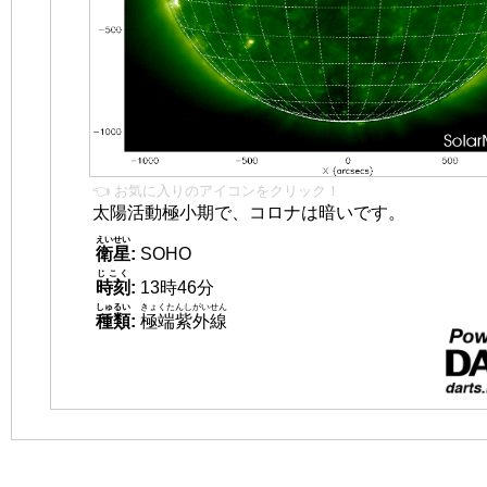
👈 お気に入りのアイコンをクリック！
太陽活動極小期で、コロナは暗いです。
えいせい
衛星
:
SOHO
じこく
時刻
:
13時46分
しゅるい
きょくたんしがいせん
種類
:
極端紫外線