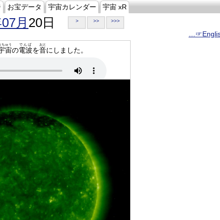
ジ
お宝データ
宇宙カレンダー
宇宙 xR
年07月
20日
>
>>
>>>
…☞Engli
うちゅう
でんぱ
おと
宇宙
の
電波
を
音
にしました。