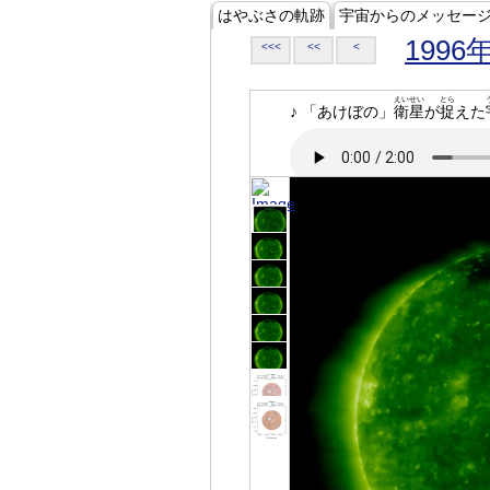
はやぶさの軌跡
宇宙からのメッセー
1996
<<<
<<
<
えいせい
とら
♪ 「あけぼの」
衛星
が
捉
えた