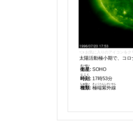
👈 お気に入りのアイコンをク
太陽活動極小期で、コロ
えいせい
衛星
:
SOHO
じこく
時刻
:
17時53分
しゅるい
きょくたんしがいせん
種類
:
極端紫外線