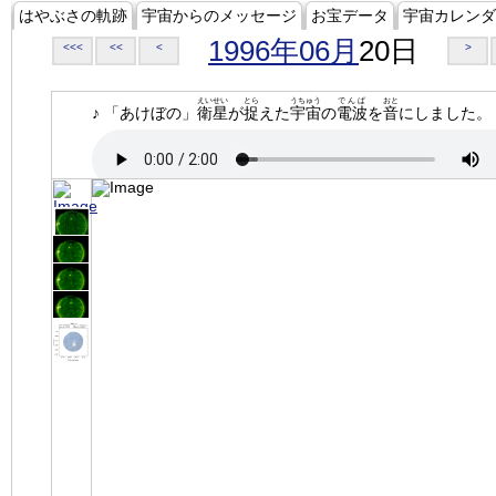
はやぶさの軌跡
宇宙からのメッセージ
お宝データ
宇宙カレンダ
1996年06月
20日
<<<
<<
<
>
えいせい
とら
うちゅう
でんぱ
おと
♪ 「あけぼの」
衛星
が
捉
えた
宇宙
の
電波
を
音
にしました。