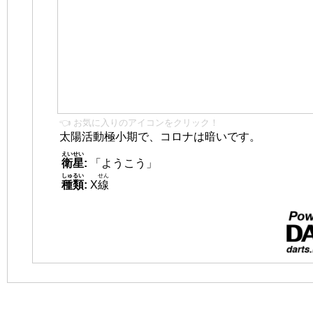
👈 お気に入りのアイコンをクリック！
太陽活動極小期で、コロナは暗いです。
えいせい
衛星
:
「ようこう」
しゅるい
せん
種類
:
X
線