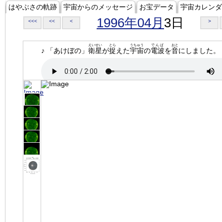
はやぶさの軌跡
宇宙からのメッセージ
お宝データ
宇宙カレンダ
1996年04月
3日
<<<
<<
<
>
えいせい
とら
うちゅう
でんぱ
おと
♪ 「あけぼの」
衛星
が
捉
えた
宇宙
の
電波
を
音
にしました。