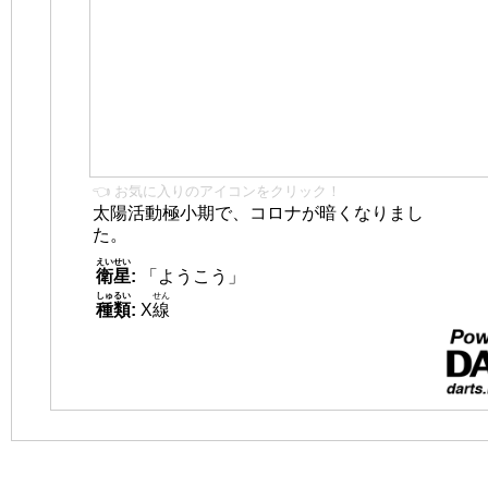
👈 お気に入りのアイコンをクリック！
太陽活動極小期で、コロナが暗くなりまし
た。
えいせい
衛星
:
「ようこう」
しゅるい
せん
種類
:
X
線