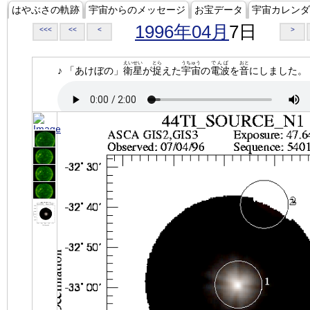
はやぶさの軌跡
宇宙からのメッセージ
お宝データ
宇宙カレンダ
1996年04月
7日
<<<
<<
<
>
えいせい
とら
うちゅう
でんぱ
おと
♪ 「あけぼの」
衛星
が
捉
えた
宇宙
の
電波
を
音
にしました。