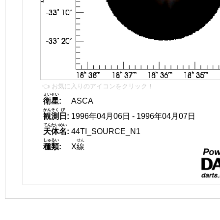
👈 お気に入りのアイコンをクリック！
えいせい
衛星
:
ASCA
かんそく
び
観測
日
:
1996年04月06日 - 1996年04月07日
てんたいめい
天体名
:
44TI_SOURCE_N1
しゅるい
せん
種類
:
X
線