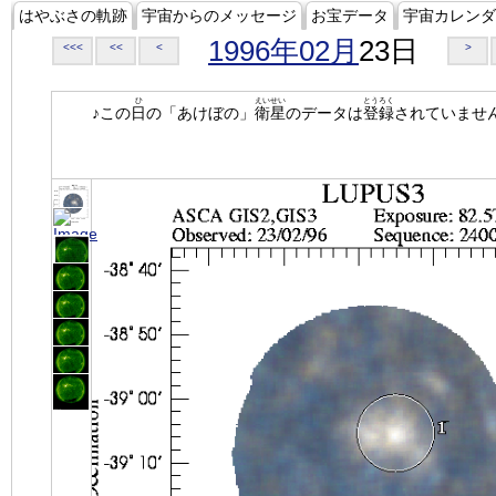
はやぶさの軌跡
宇宙からのメッセージ
お宝データ
宇宙カレンダ
1996年02月
23日
<<<
<<
<
>
ひ
えいせい
とうろく
♪この
日
の「あけぼの」
衛星
のデータは
登録
されていませ