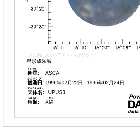
👈 お気に入りのアイコンをクリック！
星形成領域
えいせい
衛星
:
ASCA
かんそく
び
観測
日
:
1996年02月22日 - 1996年02月24日
てんたいめい
天体名
:
LUPUS3
しゅるい
せん
種類
:
X
線