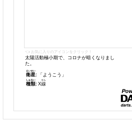
👈 お気に入りのアイコンをクリック！
太陽活動極小期で、コロナが暗くなりまし
た。
えいせい
衛星
:
「ようこう」
しゅるい
せん
種類
:
X
線