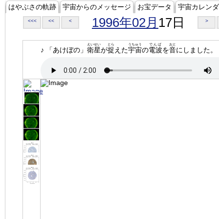
はやぶさの軌跡
宇宙からのメッセージ
お宝データ
宇宙カレンダ
1996年02月
17日
<<<
<<
<
>
えいせい
とら
うちゅう
でんぱ
おと
♪ 「あけぼの」
衛星
が
捉
えた
宇宙
の
電波
を
音
にしました。