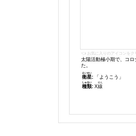
👈 お気に入りのアイコンをク
太陽活動極小期で、コロ
た。
えいせい
衛星
:
「ようこう」
しゅるい
せん
種類
:
X
線