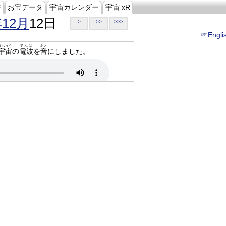
ジ
お宝データ
宇宙カレンダー
宇宙 xR
年12月
12日
>
>>
>>>
…☞Engli
うちゅう
でんぱ
おと
宇宙
の
電波
を
音
にしました。