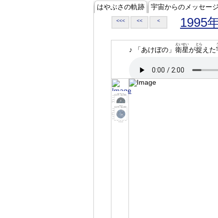
はやぶさの軌跡
宇宙からのメッセー
1995
<<<
<<
<
えいせい
とら
♪ 「あけぼの」
衛星
が
捉
えた