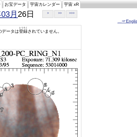
ジ
お宝データ
宇宙カレンダー
宇宙 xR
年03月
26日
>
>>
>>>
…☞Engli
とうろく
のデータは
登録
されていません。