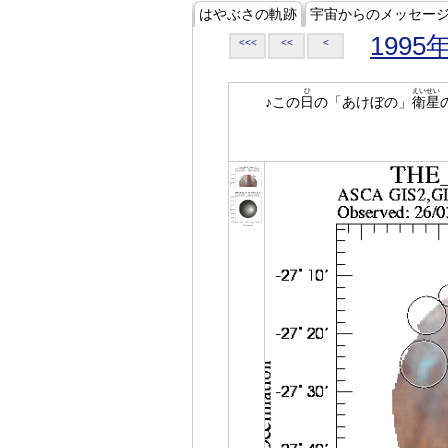
はやぶさの軌跡
宇宙からのメッセー
1995
<<<
<<
<
ひ
えいせい
♪この
日
の「あけぼの」
衛星