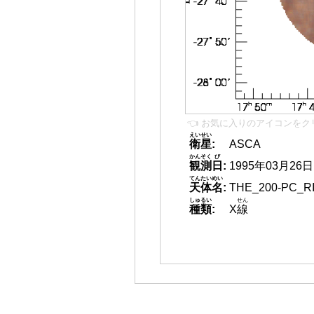
👈 お気に入りのアイコンをク
えいせい
衛星
:
ASCA
かんそく
び
観測
日
:
1995年03月26日
てんたいめい
天体名
:
THE_200-PC_R
しゅるい
せん
種類
:
X
線