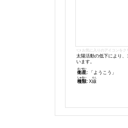
👈 お気に入りのアイコンをク
太陽活動の低下により、
います。
えいせい
衛星
:
「ようこう」
しゅるい
せん
種類
:
X
線