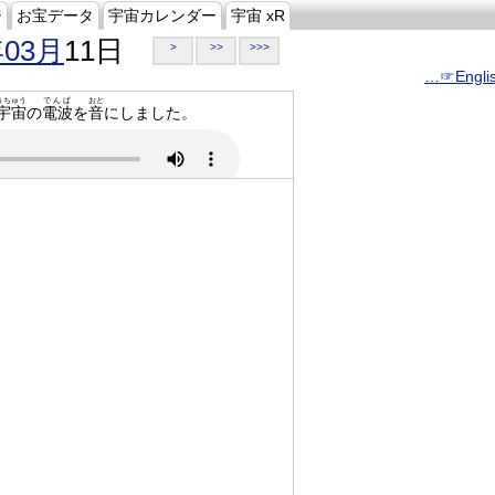
ジ
お宝データ
宇宙カレンダー
宇宙 xR
年03月
11日
>
>>
>>>
…☞Engli
うちゅう
でんぱ
おと
宇宙
の
電波
を
音
にしました。