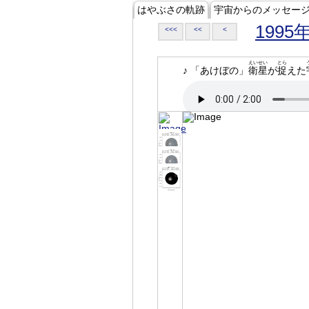
はやぶさの軌跡
宇宙からのメッセー
1995
<<<
<<
<
えいせい
とら
♪ 「あけぼの」
衛星
が
捉
えた