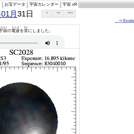
ジ
お宝データ
宇宙カレンダー
宇宙 xR
年01月
31日
>
>>
>>>
…☞Engli
うちゅう
でんぱ
おと
宇宙
の
電波
を
音
にしました。