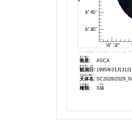
👈 お気に入りのアイコンをク
えいせい
衛星
:
ASCA
かんそく
び
観測
日
:
1995年01月31日
てんたいめい
天体名
:
SC2028/2029_N
しゅるい
せん
種類
:
X
線