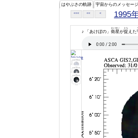
はやぶさの軌跡
宇宙からのメッセー
1995
<<<
<<
<
えいせい
とら
♪ 「あけぼの」
衛星
が
捉
えた