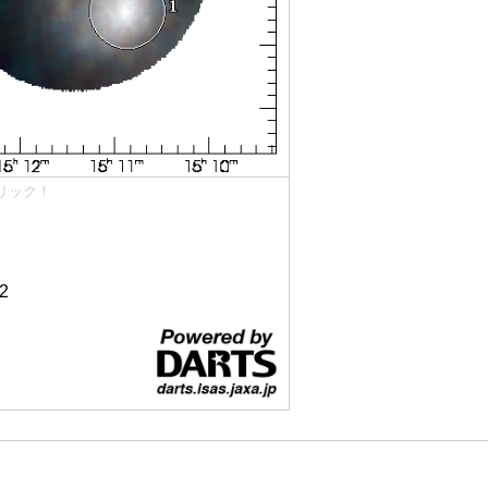
リック！
2