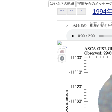
はやぶさの軌跡
宇宙からのメッセー
1994
<<<
<<
<
えいせい
とら
♪ 「あけぼの」
衛星
が
捉
えた