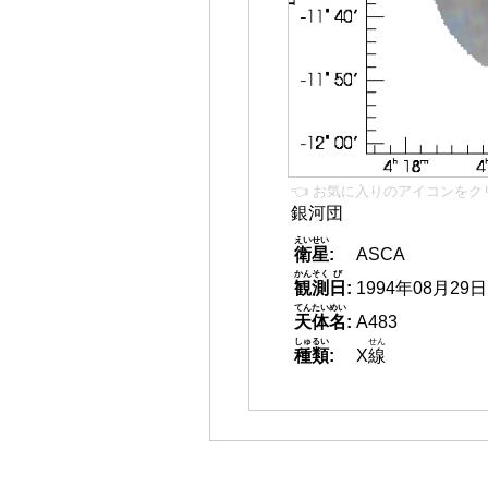
👈 お気に入りのアイコンをク
銀河団
えいせい
衛星
:
ASCA
かんそく
び
観測
日
:
1994年08月29日
てんたいめい
天体名
:
A483
しゅるい
せん
種類
:
X
線