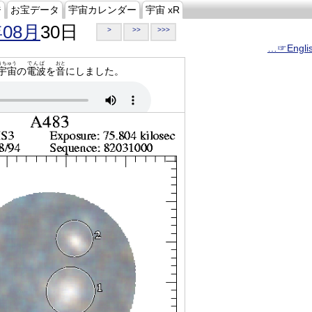
ジ
お宝データ
宇宙カレンダー
宇宙 xR
年08月
30日
>
>>
>>>
…☞Engli
うちゅう
でんぱ
おと
宇宙
の
電波
を
音
にしました。