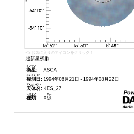
👈 お気に入りのアイコンをクリック！
超新星残骸
えいせい
衛星
:
ASCA
かんそく
び
観測
日
:
1994年08月21日 - 1994年08月22日
てんたいめい
天体名
:
KES_27
しゅるい
せん
種類
:
X
線