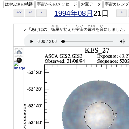
はやぶさの軌跡
宇宙からのメッセージ
お宝データ
宇宙カレンダ
1994年08月
21日
<<<
<<
<
>
えいせい
とら
うちゅう
でんぱ
おと
♪ 「あけぼの」
衛星
が
捉
えた
宇宙
の
電波
を
音
にしました。