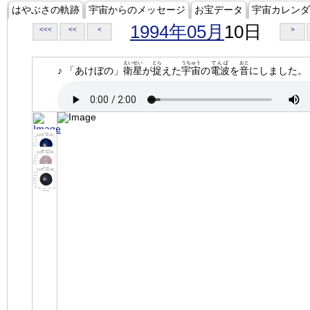
はやぶさの軌跡
宇宙からのメッセージ
お宝データ
宇宙カレンダ
1994年05月
10日
<<<
<<
<
>
えいせい
とら
うちゅう
でんぱ
おと
♪ 「あけぼの」
衛星
が
捉
えた
宇宙
の
電波
を
音
にしました。