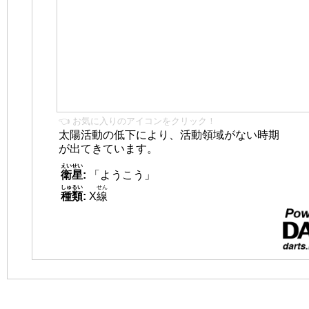
👈 お気に入りのアイコンをクリック！
太陽活動の低下により、活動領域がない時期
が出てきています。
えいせい
衛星
:
「ようこう」
しゅるい
せん
種類
:
X
線