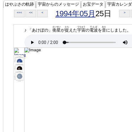
はやぶさの軌跡
宇宙からのメッセージ
お宝データ
宇宙カレンダ
1994年05月
25日
<<<
<<
<
>
えいせい
とら
うちゅう
でんぱ
おと
♪ 「あけぼの」
衛星
が
捉
えた
宇宙
の
電波
を
音
にしました。