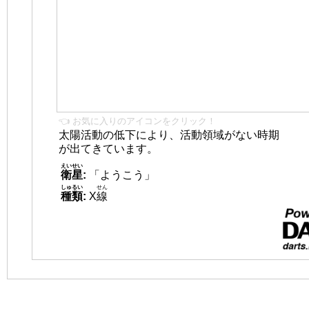
👈 お気に入りのアイコンをクリック！
太陽活動の低下により、活動領域がない時期
が出てきています。
えいせい
衛星
:
「ようこう」
しゅるい
せん
種類
:
X
線