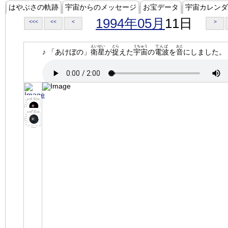
はやぶさの軌跡
宇宙からのメッセージ
お宝データ
宇宙カレンダ
1994年05月
11日
<<<
<<
<
>
えいせい
とら
うちゅう
でんぱ
おと
♪ 「あけぼの」
衛星
が
捉
えた
宇宙
の
電波
を
音
にしました。