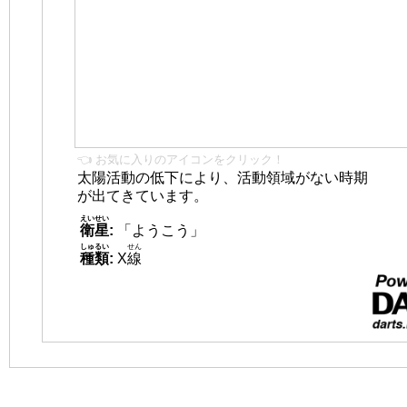
👈 お気に入りのアイコンをクリック！
太陽活動の低下により、活動領域がない時期
が出てきています。
えいせい
衛星
:
「ようこう」
しゅるい
せん
種類
:
X
線