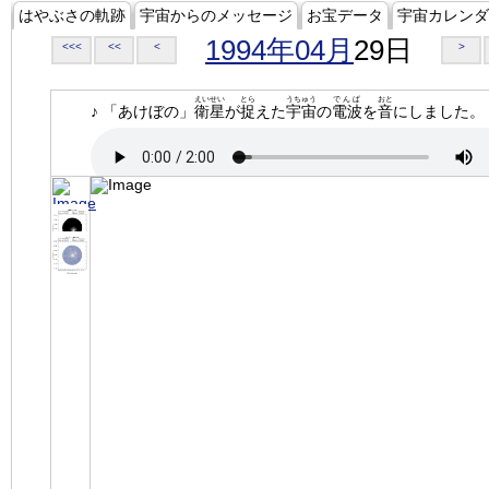
はやぶさの軌跡
宇宙からのメッセージ
お宝データ
宇宙カレンダ
1994年04月
29日
<<<
<<
<
>
えいせい
とら
うちゅう
でんぱ
おと
♪ 「あけぼの」
衛星
が
捉
えた
宇宙
の
電波
を
音
にしました。