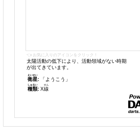
👈 お気に入りのアイコンをクリック！
太陽活動の低下により、活動領域がない時期
が出てきています。
えいせい
衛星
:
「ようこう」
しゅるい
せん
種類
:
X
線