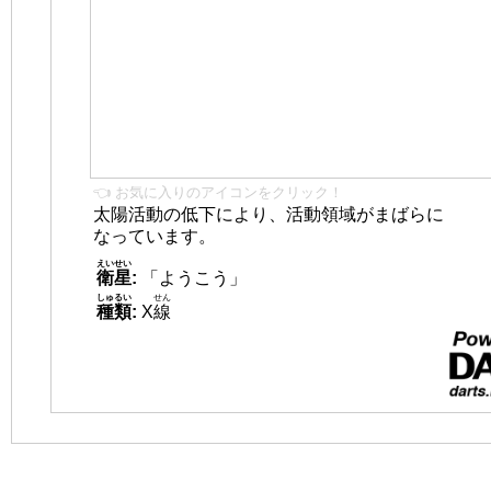
👈 お気に入りのアイコンをクリック！
太陽活動の低下により、活動領域がまばらに
なっています。
えいせい
衛星
:
「ようこう」
しゅるい
せん
種類
:
X
線