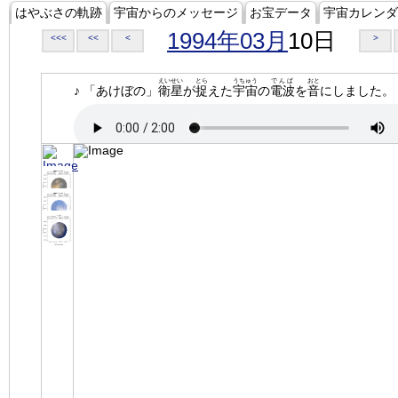
はやぶさの軌跡
宇宙からのメッセージ
お宝データ
宇宙カレンダ
1994年03月
10日
<<<
<<
<
>
えいせい
とら
うちゅう
でんぱ
おと
♪ 「あけぼの」
衛星
が
捉
えた
宇宙
の
電波
を
音
にしました。