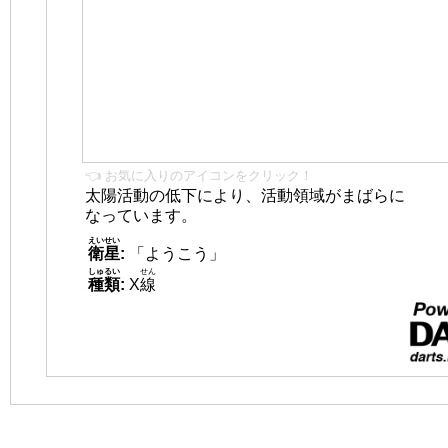
👈 お気に入りのアイコンをクリック！
太陽活動の低下により、活動領域がまばらに
なっています。
えいせい
衛星
:
「ようこう」
しゅるい
せん
種類
:
X
線