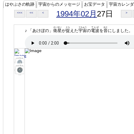
はやぶさの軌跡
宇宙からのメッセージ
お宝データ
宇宙カレンダ
1994年02月
27日
<<<
<<
<
>
えいせい
とら
うちゅう
でんぱ
おと
♪ 「あけぼの」
衛星
が
捉
えた
宇宙
の
電波
を
音
にしました。