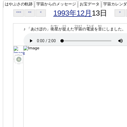
はやぶさの軌跡
宇宙からのメッセージ
お宝データ
宇宙カレンダ
1993年12月
13日
<<<
<<
<
>
えいせい
とら
うちゅう
でんぱ
おと
♪ 「あけぼの」
衛星
が
捉
えた
宇宙
の
電波
を
音
にしました。