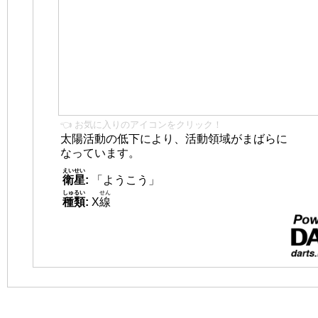
👈 お気に入りのアイコンをクリック！
太陽活動の低下により、活動領域がまばらに
なっています。
えいせい
衛星
:
「ようこう」
しゅるい
せん
種類
:
X
線