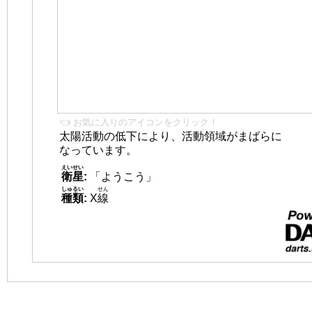
👈 お気に入りのアイコンをクリック！
太陽活動の低下により、活動領域がまばらに
なっています。
えいせい
衛星
:
「ようこう」
しゅるい
せん
種類
:
X
線