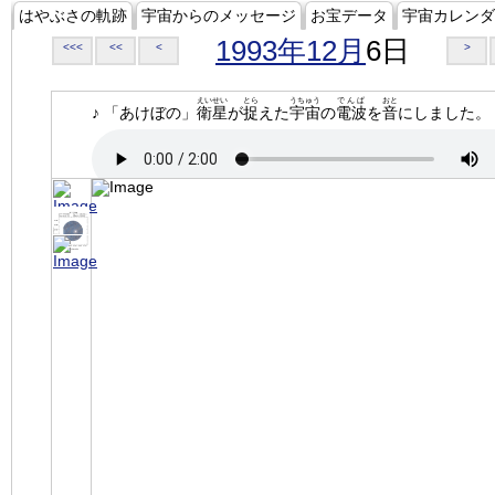
はやぶさの軌跡
宇宙からのメッセージ
お宝データ
宇宙カレンダ
1993年12月
6日
<<<
<<
<
>
えいせい
とら
うちゅう
でんぱ
おと
♪ 「あけぼの」
衛星
が
捉
えた
宇宙
の
電波
を
音
にしました。