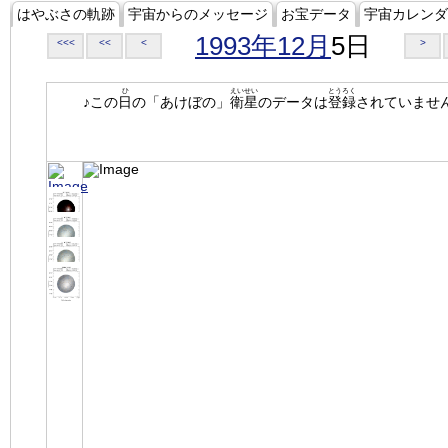
はやぶさの軌跡
宇宙からのメッセージ
お宝データ
宇宙カレンダ
1993年12月
5日
<<<
<<
<
>
ひ
えいせい
とうろく
♪この
日
の「あけぼの」
衛星
のデータは
登録
されていませ