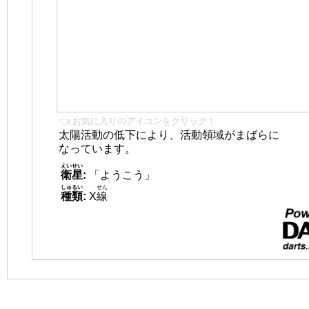
👈 お気に入りのアイコンをクリック！
太陽活動の低下により、活動領域がまばらに
なっています。
えいせい
衛星
:
「ようこう」
しゅるい
せん
種類
:
X
線