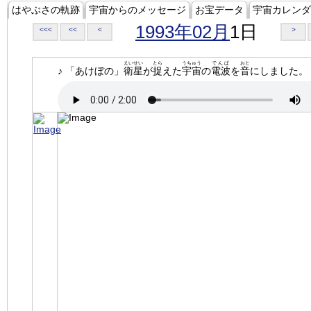
はやぶさの軌跡
宇宙からのメッセージ
お宝データ
宇宙カレンダ
1993年02月
1日
<<<
<<
<
>
えいせい
とら
うちゅう
でんぱ
おと
♪ 「あけぼの」
衛星
が
捉
えた
宇宙
の
電波
を
音
にしました。