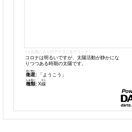
👈 お気に入りのアイコンをクリック！
コロナは明るいですが、太陽活動が静かにな
りつつある時期の太陽です。
えいせい
衛星
:
「ようこう」
しゅるい
せん
種類
:
X
線