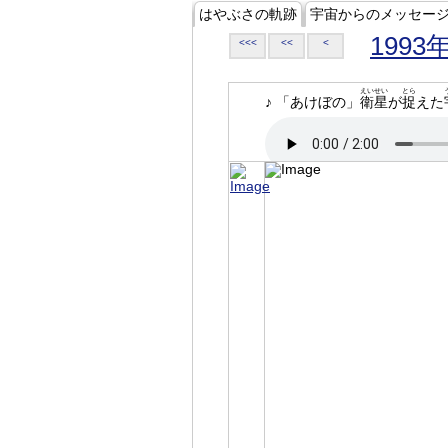
はやぶさの軌跡
宇宙からのメッセー
1993
<<<
<<
<
えいせい
とら
♪ 「あけぼの」
衛星
が
捉
えた