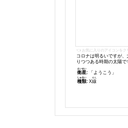
👈 お気に入りのアイコンをク
コロナは明るいですが、
りつつある時期の太陽で
えいせい
衛星
:
「ようこう」
しゅるい
せん
種類
:
X
線