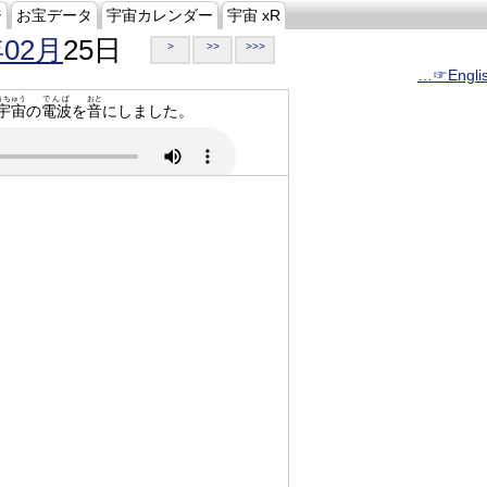
ジ
お宝データ
宇宙カレンダー
宇宙 xR
年02月
25日
>
>>
>>>
…☞Engli
うちゅう
でんぱ
おと
宇宙
の
電波
を
音
にしました。