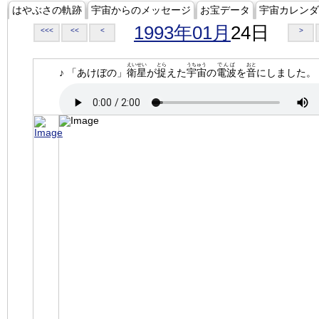
はやぶさの軌跡
宇宙からのメッセージ
お宝データ
宇宙カレンダ
1993年01月
24日
<<<
<<
<
>
えいせい
とら
うちゅう
でんぱ
おと
♪ 「あけぼの」
衛星
が
捉
えた
宇宙
の
電波
を
音
にしました。