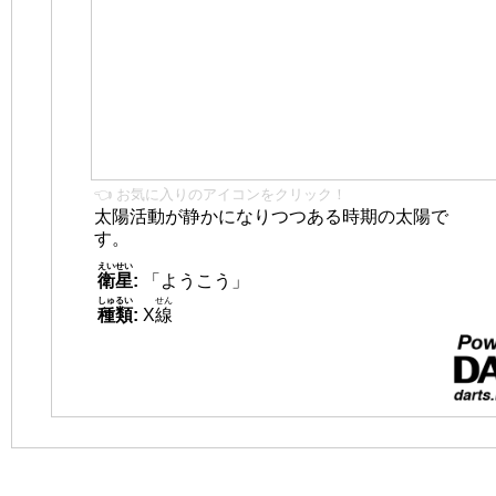
👈 お気に入りのアイコンをクリック！
太陽活動が静かになりつつある時期の太陽で
す。
えいせい
衛星
:
「ようこう」
しゅるい
せん
種類
:
X
線