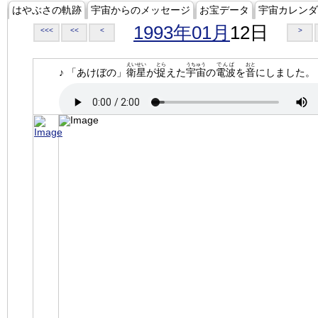
はやぶさの軌跡
宇宙からのメッセージ
お宝データ
宇宙カレンダ
1993年01月
12日
<<<
<<
<
>
えいせい
とら
うちゅう
でんぱ
おと
♪ 「あけぼの」
衛星
が
捉
えた
宇宙
の
電波
を
音
にしました。