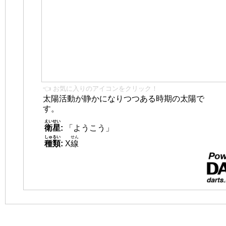
👈 お気に入りのアイコンをクリック！
太陽活動が静かになりつつある時期の太陽で
す。
えいせい
衛星
:
「ようこう」
しゅるい
せん
種類
:
X
線