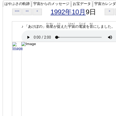
はやぶさの軌跡
宇宙からのメッセージ
お宝データ
宇宙カレンダ
1992年10月
9日
<<<
<<
<
>
えいせい
とら
うちゅう
でんぱ
おと
♪ 「あけぼの」
衛星
が
捉
えた
宇宙
の
電波
を
音
にしました。