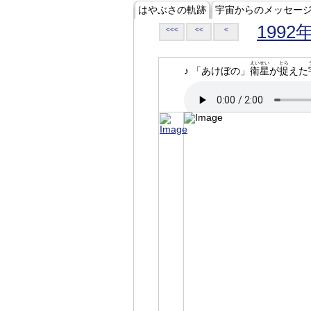
はやぶさの軌跡
宇宙からのメッセー
1992
<<<
<<
<
えいせい
とら
♪ 「あけぼの」
衛星
が
捉
えた