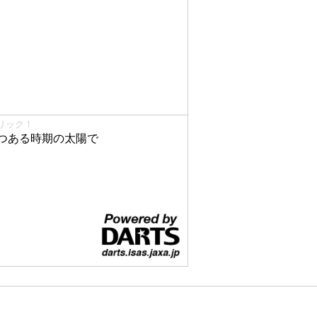
リック！
つある時期の太陽で