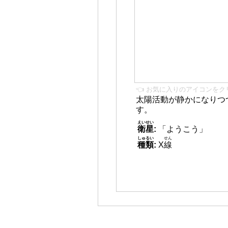
👈 お気に入りのアイコンをク
太陽活動が静かになりつ
す。
えいせい
衛星
:
「ようこう」
しゅるい
せん
種類
:
X
線