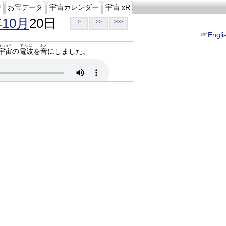
ジ
お宝データ
宇宙カレンダー
宇宙 xR
年10月
20日
>
>>
>>>
…☞Engli
うちゅう
でんぱ
おと
宇宙
の
電波
を
音
にしました。