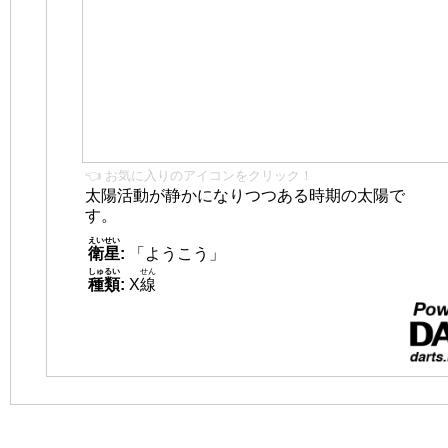
👈 お気に入りのアイコンをクリック！
太陽活動が静かになりつつある時期の太陽で
す。
えいせい
衛星
:
「ようこう」
しゅるい
せん
種類
:
X
線