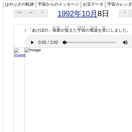
はやぶさの軌跡
宇宙からのメッセージ
お宝データ
宇宙カレンダ
1992年10月
8日
<<<
<<
<
>
えいせい
とら
うちゅう
でんぱ
おと
♪ 「あけぼの」
衛星
が
捉
えた
宇宙
の
電波
を
音
にしました。