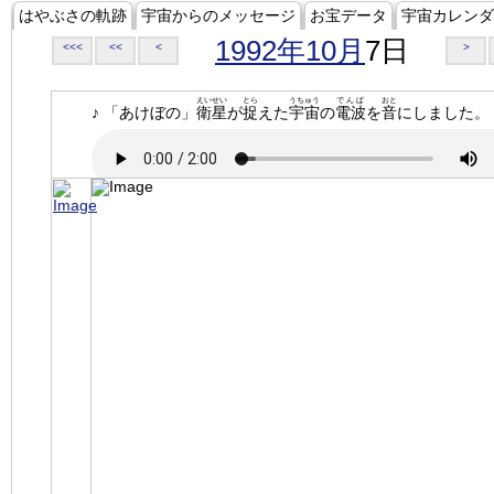
はやぶさの軌跡
宇宙からのメッセージ
お宝データ
宇宙カレンダ
1992年10月
7日
<<<
<<
<
>
えいせい
とら
うちゅう
でんぱ
おと
♪ 「あけぼの」
衛星
が
捉
えた
宇宙
の
電波
を
音
にしました。