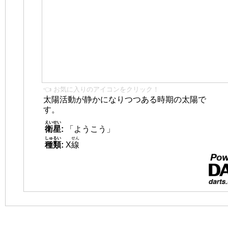
👈 お気に入りのアイコンをクリック！
太陽活動が静かになりつつある時期の太陽で
す。
えいせい
衛星
:
「ようこう」
しゅるい
せん
種類
:
X
線