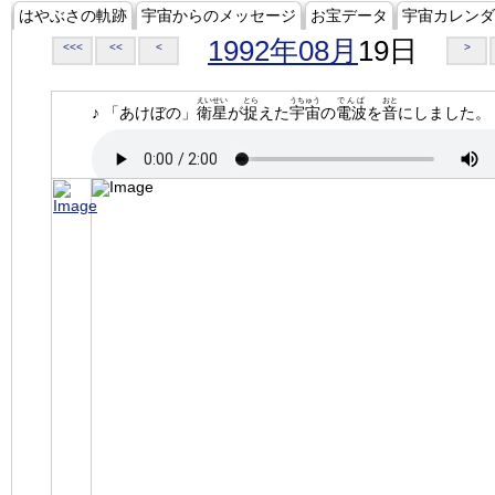
はやぶさの軌跡
宇宙からのメッセージ
お宝データ
宇宙カレンダ
1992年08月
19日
<<<
<<
<
>
えいせい
とら
うちゅう
でんぱ
おと
♪ 「あけぼの」
衛星
が
捉
えた
宇宙
の
電波
を
音
にしました。