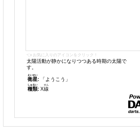
👈 お気に入りのアイコンをクリック！
太陽活動が静かになりつつある時期の太陽で
す。
えいせい
衛星
:
「ようこう」
しゅるい
せん
種類
:
X
線