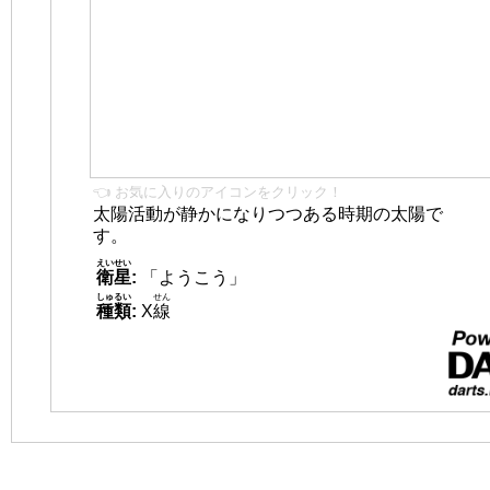
👈 お気に入りのアイコンをクリック！
太陽活動が静かになりつつある時期の太陽で
す。
えいせい
衛星
:
「ようこう」
しゅるい
せん
種類
:
X
線