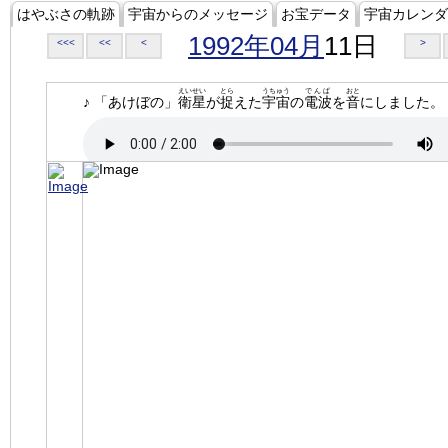
はやぶさの軌跡
宇宙からのメッセージ
お宝データ
宇宙カレンダ
1992年04月
11日
<<<
<<
<
>
えいせい
とら
うちゅう
でんぱ
おと
♪ 「あけぼの」
衛星
が
捉
えた
宇宙
の
電波
を
音
にしました。