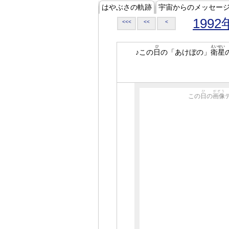
はやぶさの軌跡
宇宙からのメッセー
1992
<<<
<<
<
ひ
えいせい
♪この
日
の「あけぼの」
衛星
ひ
がぞう
この
日
の
画像