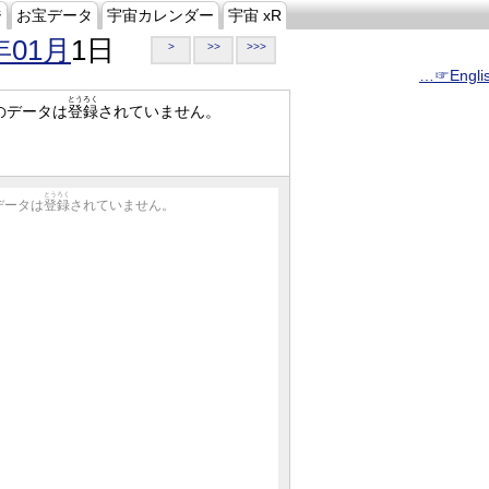
ジ
お宝データ
宇宙カレンダー
宇宙 xR
年01月
1日
>
>>
>>>
…☞Engli
とうろく
のデータは
登録
されていません。
とうろく
データは
登録
されていません。