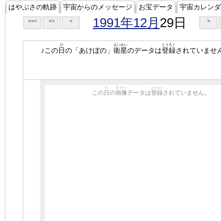
はやぶさの軌跡
宇宙からのメッセージ
お宝データ
宇宙カレンダ
1991年12月
29日
<<<
<<
<
>
ひ
えいせい
とうろく
♪この
日
の「あけぼの」
衛星
のデータは
登録
されていませ
ひ
がぞう
とうろく
この
日
の
画像
データは
登録
されていません。