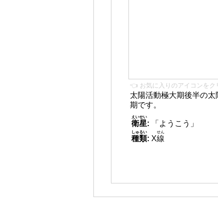
👈 お気に入りのアイコンをク
太陽活動極大期後半の太
期です。
えいせい
衛星
:
「ようこう」
しゅるい
せん
種類
:
X
線