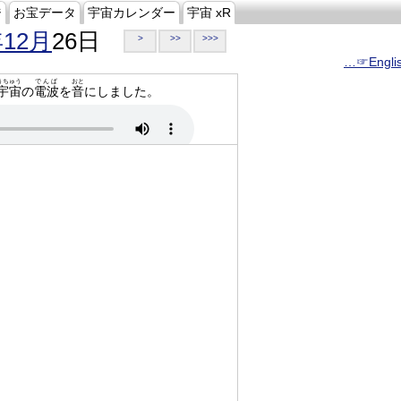
ジ
お宝データ
宇宙カレンダー
宇宙 xR
年12月
26日
>
>>
>>>
…☞Engli
うちゅう
でんぱ
おと
宇宙
の
電波
を
音
にしました。