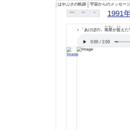
はやぶさの軌跡
宇宙からのメッセー
1991
<<<
<<
<
えいせい
とら
♪ 「あけぼの」
衛星
が
捉
えた