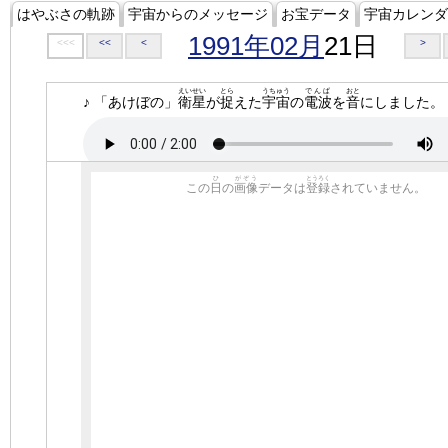
はやぶさの軌跡
宇宙からのメッセージ
お宝データ
宇宙カレンダ
1991年02月
21日
<<<
<<
<
>
えいせい
とら
うちゅう
でんぱ
おと
♪ 「あけぼの」
衛星
が
捉
えた
宇宙
の
電波
を
音
にしました。
ひ
がぞう
とうろく
この
日
の
画像
データは
登録
されていません。