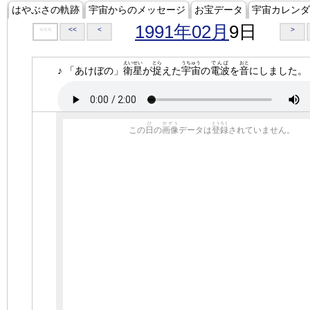
はやぶさの軌跡
宇宙からのメッセージ
お宝データ
宇宙カレンダ
1991年02月
9日
<<<
<<
<
>
えいせい
とら
うちゅう
でんぱ
おと
♪ 「あけぼの」
衛星
が
捉
えた
宇宙
の
電波
を
音
にしました。
ひ
がぞう
とうろく
この
日
の
画像
データは
登録
されていません。