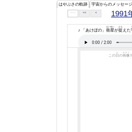
はやぶさの軌跡
宇宙からのメッセー
1991
<<<
<<
<
えいせい
とら
♪ 「あけぼの」
衛星
が
捉
えた
ひ
がぞう
この
日
の
画像