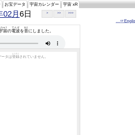
ジ
お宝データ
宇宙カレンダー
宇宙 xR
年02月
6日
>
>>
>>>
…☞Engli
うちゅう
でんぱ
おと
宇宙
の
電波
を
音
にしました。
とうろく
データは
登録
されていません。