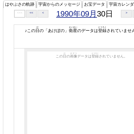
はやぶさの軌跡
宇宙からのメッセージ
お宝データ
宇宙カレンダ
1990年09月
30日
<<<
<<
<
>
ひ
えいせい
とうろく
♪この
日
の「あけぼの」
衛星
のデータは
登録
されていませ
ひ
がぞう
とうろく
この
日
の
画像
データは
登録
されていません。