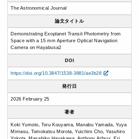
The Astronomical Journal
論文タイトル
Demonstrating Exoplanet Transit Photometry from
Space with a 15 mm Aperture Optical Navigation
Camera on Hayabusa2
DOI
https://doi.org/10.3847/1538-3881/ae3b28
発行日
2026 February 25
著者
Koki Yumoto, Toru Kouyama, Manabu Yamada, Yuya
Mimasu, Tomokatsu Morota, Yuichiro Cho, Yasuhiro
Yokota, Masahiko Hayakawa, Anthony Arfaux, Eri