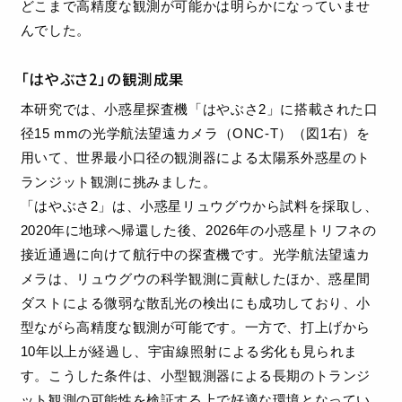
どこまで高精度な観測が可能かは明らかになっていませ
んでした。
「はやぶさ2」の観測成果
本研究では、小惑星探査機「はやぶさ2」に搭載された口
径15 mmの光学航法望遠カメラ（ONC-T）（図1右）を
用いて、世界最小口径の観測器による太陽系外惑星のト
ランジット観測に挑みました。
「はやぶさ2」は、小惑星リュウグウから試料を採取し、
2020年に地球へ帰還した後、2026年の小惑星トリフネの
接近通過に向けて航行中の探査機です。光学航法望遠カ
メラは、リュウグウの科学観測に貢献したほか、惑星間
ダストによる微弱な散乱光の検出にも成功しており、小
型ながら高精度な観測が可能です。一方で、打上げから
10年以上が経過し、宇宙線照射による劣化も見られま
す。こうした条件は、小型観測器による長期のトランジ
ット観測の可能性を検証する上で好適な環境となってい