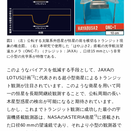
図1：（左）公転する太陽系外惑星が恒星の前を横切るトランジット現
象の概念図。（右）本研究で使用した「はやぶさ2」搭載の光学航法望
遠カメラ（ONC-T）（クレジット：JAXA）。口径15 mmという非常
に小型の光学系が特徴である。
このようなバイアスを低減する手段として、JAXAの
*2
LOTUS計画
に代表される超小型衛星によるトランジッ
ト観測が注目されています。このような衛星を用いて同
一の恒星を長期間継続観測することで、公転周期の長い
木星型惑星の検出が可能になると期待されています。
しかし、これまでトランジット観測に成功した最小の宇
*3
宙機搭載観測器は、NASAのASTERIA衛星
に搭載され
た口径60 mmの望遠鏡であり、それより小型の観測器で