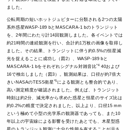
ました。
公転周期の短いホットジュピターに分類される2つの太陽
系外惑星WASP-189 bとMASCARA-1 bのトランジット
を、2年間にわたり計14回観測しました。各イベントでは
約21時間の連続観測を行い、合計約1万枚の画像を取得し
ました。その結果、トランジットに伴う約0.5%の恒星減
光を捉えることに成功し（図2）、WASP-189 bと
*4
MASCARA-1 bをそれぞれシグナル対雑音比
40および
16で検出しました（図3）。観測結果は、口径が約7倍大
*5
きいNASAのTESS衛星
による観測とも整合的であり、
高い測定精度が確認されました。例えば、トランジット
時刻は約2分、減光率から求めた惑星と恒星のサイズ比は
約0.2%の精度で決定されました。以上より、口径15 mm
という極めて小型の光学系の観測器であっても、また10
年以上の宇宙線による影響を受けたあとでも、木星型惑
星のトランジット観測に十分な性能を有することが示さ