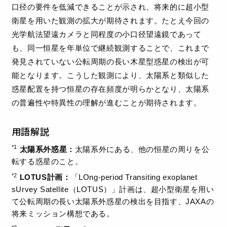
口径の要件を低減できることが示され、将来的に超小型
衛星を用いた観測の拡大が期待されます。たとえ今回の
光学航法望遠カメラと同程度の小口径望遠鏡であって
も、同一恒星を年単位で継続観測することで、これまで
発見されていない公転周期の長い木星型惑星の検出が可
能となります。こうした観測により、太陽系と類似した
惑星配置を持つ恒星の存在頻度が明らかとなり、太陽系
の普遍性や特異性の理解が進むことが期待されます。
用語解説
*1
太陽系外惑星：
太陽系外にある、他の恒星の周りを公
転する惑星のこと。
*2
LOTUS計画：
「LOng-period Transiting exoplanet
sUrvey Satellite（LOTUS）」計画は、超小型衛星を用い
て公転周期の長い太陽系外惑星の検出を目指す、JAXAの
将来ミッション構想である。