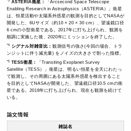
*3
ASTERIA衛星：
「Arcsecond Space Telescope
Enabling Research in Astrophysics（ASTERIA）」衛星
は、恒星活動や太陽系外惑星の観測を目的としてNASAが
開発した、6Uサイズ（約10 × 20 × 30 cm）、望遠鏡口径
6 cmの小型衛星である。2017年に打ち上げられ、観測を
順調に実施した後、2020年にミッションを終了した。
*4
シグナル対雑音比：
観測信号の強さ(今回の場合、トラ
ンジットに伴う減光量) をノイズの大きさで割った指標。
*5
TESS衛星：
「Transiting Exoplanet Survey
Satellite（TESS）」衛星は、明るい恒星を全天にわたっ
て観測し、その周囲にある太陽系外惑星を検出すること
を目的としてNASAが開発した、望遠鏡口径10.5 cmの衛
星である。2018年に打ち上げられ、現在も観測を続けて
いる。
論文情報
雑誌名