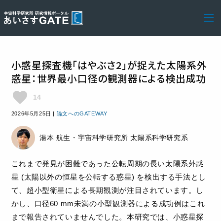
小惑星探査機「はやぶさ2」が捉えた太陽系外
惑星：世界最小口径の観測器による検出成功
favorite
14
2026年5月25日
|
論文へのGATEWAY
湯本 航生・宇宙科学研究所 太陽系科学研究系
これまで発見が困難であった公転周期の長い太陽系外惑
星 (太陽以外の恒星を公転する惑星) を検出する手法とし
て、超小型衛星による長期観測が注目されています。し
かし、口径60 mm未満の小型観測器による成功例はこれ
まで報告されていませんでした。本研究では、小惑星探