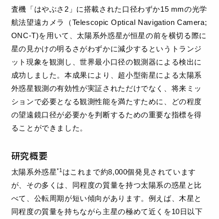
査機「はやぶさ2」に搭載された口径わずか15 mmの光学
航法望遠カメラ（Telescopic Optical Navigation Camera;
ONC-T)を用いて、太陽系外惑星が恒星の前を横切る際に
星の見かけの明るさがわずかに減少するというトランジ
ット現象を観測し、世界最小口径の観測器による検出に
成功しました。本成果により、超小型衛星による太陽系
外惑星観測の有効性が実証されただけでなく、将来ミッ
ションで必要となる観測性能を満たすために、どの程度
の望遠鏡口径が必要かを判断するための重要な指標を得
ることができました。
研究概要
*1
太陽系外惑星
はこれまで約8,000個発見されています
が、その多くは、同程度の質量を持つ太陽系の惑星と比
べて、公転周期が短い傾向があります。例えば、木星と
同程度の質量を持ちながら主星の極めて近くを10日以下