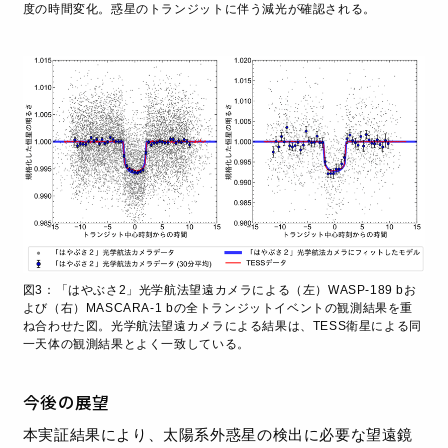
度の時間変化。惑星のトランジットに伴う減光が確認される。
図3：「はやぶさ2」光学航法望遠カメラによる（左）WASP-189 bお
よび（右）MASCARA-1 bの全トランジットイベントの観測結果を重
ね合わせた図。光学航法望遠カメラによる結果は、TESS衛星による同
一天体の観測結果とよく一致している。
今後の展望
本実証結果により、太陽系外惑星の検出に必要な望遠鏡