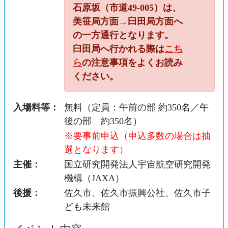
石原坂（市道49-005）は、
美笹局方面→臼田局方面へ
の一方通行となります。
臼田局へ行かれる際は
こち
ら
の注意事項をよくお読み
ください。
入場料等：
無料（定員：午前の部 約350名／午
後の部 約350名）
※要事前申込（申込多数の場合は抽
選となります）
主催：
国立研究開発法人宇宙航空研究開発
機構（JAXA）
後援：
佐久市、佐久市振興公社、佐久市子
ども未来館