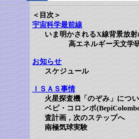
＜目次＞
宇宙科学最前線
いま明かされるX線背景放射
高エネルギー天文学
お知らせ
スケジュール
ＩＳＡＳ事情
火星探査機「のぞみ」につ
ベピ・コロンボ(BepiColom
査計画，次のステップへ
南極気球実験