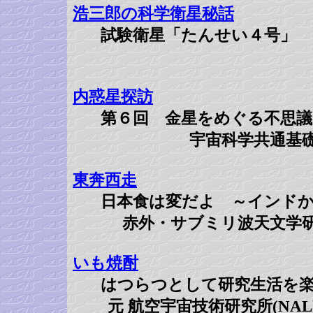
浩三郎の科学衛星秘話
試験衛星「たんせい４号」
内惑星探訪
第６回 金星をめぐる不思議
宇宙科学共通基
東奔西走
日本食は変だよ ～インド
赤外・サブミリ波天文学
いも焼酎
はつらつとして研究生活を
元 航空宇宙技術研究所(NA